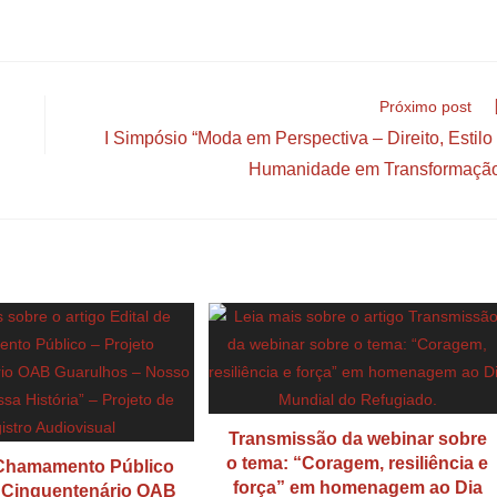
Próximo post
I Simpósio “Moda em Perspectiva – Direito, Estilo
Humanidade em Transformaçã
Transmissão da webinar sobre
o tema: “Coragem, resiliência e
 Chamamento Público
força” em homenagem ao Dia
 “Cinquentenário OAB