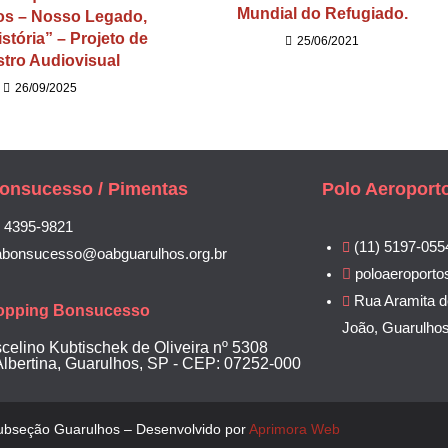
Mundial do Refugiado.
os – Nosso Legado,
stória” – Projeto de
25/06/2021
stro Audiovisual
26/09/2025
onsucesso / Pimentas
Polo Aeroport
) 4395-9821
(11) 5197-055
abonsucesso@oabguarulhos.org.br
poloaeroporto
Rua Aramita d
opping Bonsucesso
João, Guarulho
scelino Kubtischek de Oliveira nº 5308
Albertina, Guarulhos, SP - CEP: 07252-000
bseção Guarulhos – Desenvolvido por
Aprimora Web