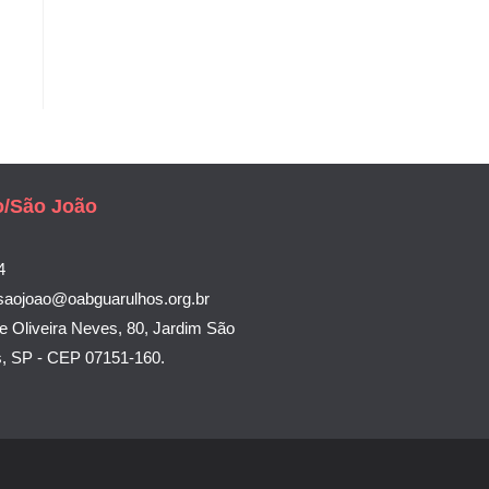
o/São João
4
saojoao@oabguarulhos.org.br
e Oliveira Neves, 80, Jardim São
s, SP - CEP 07151-160.