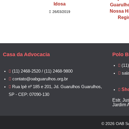
Idosa
Guarulh
Nossa Hi
26/03/2019
Regi
Casa da Advocacia
Polo B
(11
(11) 2468-2520 / (11) 2468-9800
sal
contato@oabguarulhos.org.br
Rua Ipê nº 185 e 201, Jd. Guarulhos Guarulhos,
Sh
SP - CEP: 07090-130
Estr. Ju
Jardim 
© 2026 OAB Su