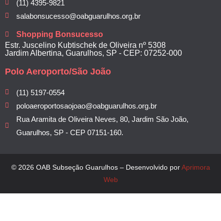
(11) 4395-9821
salabonsucesso@oabguarulhos.org.br
Shopping Bonsucesso
Estr. Juscelino Kubtischek de Oliveira nº 5308
Jardim Albertina, Guarulhos, SP - CEP: 07252-000
Polo Aeroporto/São João
(11) 5197-0554
poloaeroportosaojoao@oabguarulhos.org.br
Rua Aramita de Oliveira Neves, 80, Jardim São João,
Guarulhos, SP - CEP 07151-160.
© 2026 OAB Subseção Guarulhos – Desenvolvido por
Aprimora
Web