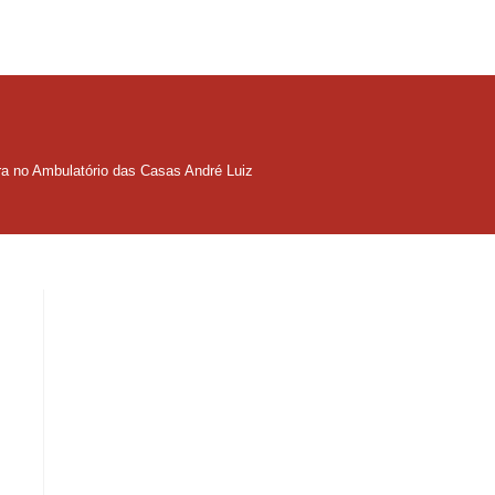
a no Ambulatório das Casas André Luiz
s