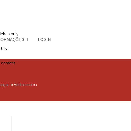
tches only
FORMAÇÕES
LOGIN
title
 content
ianças e Adolescentes