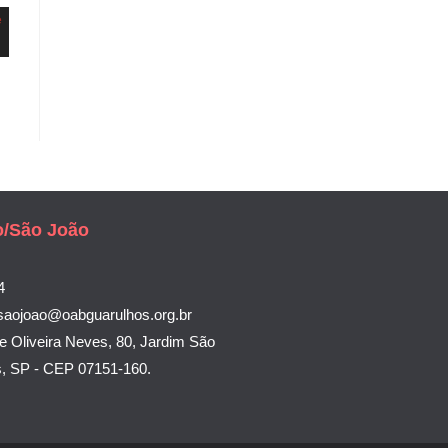
o/São João
4
saojoao@oabguarulhos.org.br
e Oliveira Neves, 80, Jardim São
s, SP - CEP 07151-160.