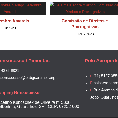
embro Amarelo
Comissão de Direitos e
Prerrogativas
13/09/2019
13/12/2023
onsucesso / Pimentas
Polo Aeroport
) 4395-9821
(11) 5197-055
abonsucesso@oabguarulhos.org.br
poloaeroporto
Rua Aramita d
opping Bonsucesso
João, Guarulho
scelino Kubtischek de Oliveira nº 5308
Albertina, Guarulhos, SP - CEP: 07252-000