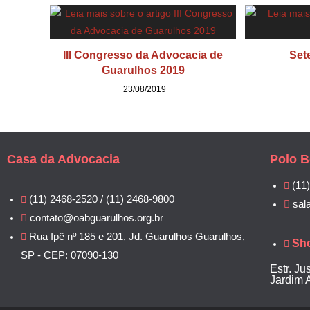
III Congresso da Advocacia de
Set
Guarulhos 2019
23/08/2019
Casa da Advocacia
Polo B
(11
(11) 2468-2520 / (11) 2468-9800
sal
contato@oabguarulhos.org.br
Rua Ipê nº 185 e 201, Jd. Guarulhos Guarulhos,
Sh
SP - CEP: 07090-130
Estr. Ju
Jardim 