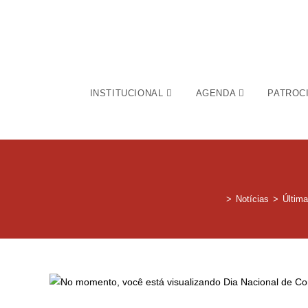
INSTITUCIONAL
AGENDA
PATROC
>
Notícias
>
Última