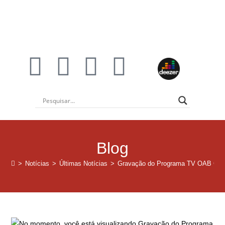
Blog
>
Notícias
>
Últimas Notícias
>
Gravação do Programa TV OAB Gua