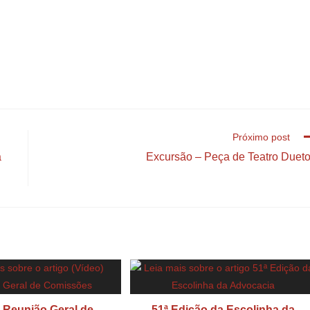
Próximo post
a
Excursão – Peça de Teatro Duet
) Reunião Geral de
51ª Edição da Escolinha da