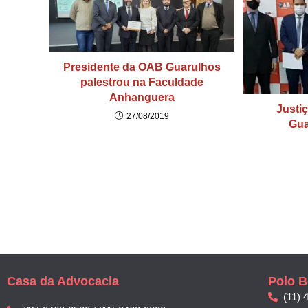
Presidente da OAB Guarulhos
palestrou na Faculdade
Anhanguera
Justi
27/08/2019
Gua
Casa da Advocacia
Polo B
(11) 