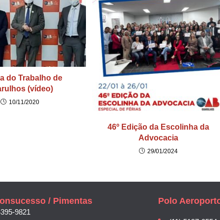
ça do Trabalho de
rulhos (vídeo)
10/11/2020
46º Edição da Escolinha da
Advocacia
29/01/2024
onsucesso / Pimentas
Polo Aeroport
4395-9821