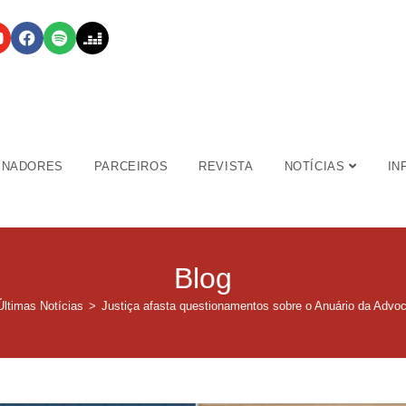
INADORES
PARCEIROS
REVISTA
NOTÍCIAS
IN
Blog
Últimas Notícias
>
Justiça afasta questionamentos sobre o Anuário da Advo