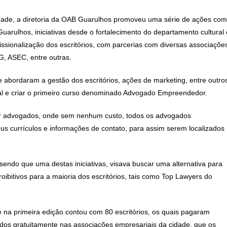
alidade, a diretoria da OAB Guarulhos promoveu uma série de ações com
uarulhos, iniciativas desde o fortalecimento do departamento cultural 
issionalização dos escritórios, com parcerias com diversas associaçõe
, ASEC, entre outras.
 abordaram a gestão dos escritórios, ações de marketing, entre outro
l e criar o primeiro curso denominado Advogado Empreendedor.
por advogados, onde sem nenhum custo, todos os advogados
eus currículos e informações de contato, para assim serem localizados
endo que uma destas iniciativas, visava buscar uma alternativa para
ibitivos para a maioria dos escritórios, tais como Top Lawyers do
 na primeira edição contou com 80 escritórios, os quais pagaram
ídos gratuitamente nas associações empresariais da cidade, que os