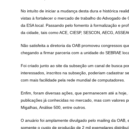
No intuíto de iniciar a mudança desta dura e histórica re
vistas à fortalecer o mercado de trabalho do Advogado de G
da ESA local. Passando pelo fomento à formalização e prof
da cidade, tais como ACE, CIESP, SESCON, AECG, ASSEAG
Não satisfeita a diretoria da OAB promoveu congressos que
chegando a firmar parceria com a unidade do SEBRAE loca
Foi criado junto ao site da subseção um canal de busca 
interessados, inscritos na subseção, poderiam cadastrar s
com mais facilidade pela rede mundial de computadores.
Enfim, foram diversas ações, que permanecem até a hoje, s
publicações já conhecidas no mercado, mas com valores pro
Migalhas, Análise 500, entre outros.
O anuário foi amplamente divulgado pelo mailing da OAB, e
somente o custo de produção de 2 mil exemplares distribu