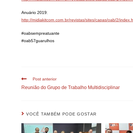
Anuário 2019:
http://midiakitcom.com.br/revistas/sites/capas/oab/2/index
#oabsempreatuante
#oab57guarulhos
Post anterior
Reunião do Grupo de Trabalho Multidisciplinar
VOCÊ TAMBÉM PODE GOSTAR