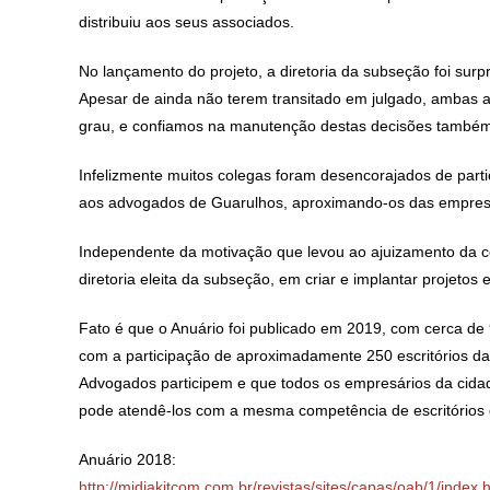
distribuiu aos seus associados.
No lançamento do projeto, a diretoria da subseção foi su
Apesar de ainda não terem transitado em julgado, ambas a
grau, e confiamos na manutenção destas decisões també
Infelizmente muitos colegas foram desencorajados de partic
aos advogados de Guarulhos, aproximando-os das empresa
Independente da motivação que levou ao ajuizamento da cel
diretoria eleita da subseção, em criar e implantar projetos 
Fato é que o Anuário foi publicado em 2019, com cerca de
com a participação de aproximadamente 250 escritórios da 
Advogados participem e que todos os empresários da cida
pode atendê-los com a mesma competência de escritórios 
Anuário 2018:
http://midiakitcom.com.br/revistas/sites/capas/oab/1/index