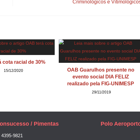
Criminológicos e Vitimológico
 cota racial de 30%
OAB Guarulhos presente no
15/12/2020
evento social DIA FELIZ
realizado pela FIG-UNIMESP
29/11/2019
onsucesso / Pimentas
Polo Aeroport
) 4395-9821