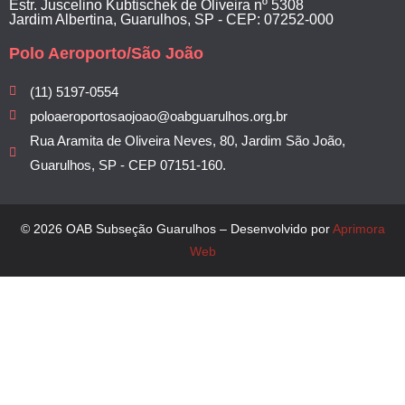
Estr. Juscelino Kubtischek de Oliveira nº 5308
Jardim Albertina, Guarulhos, SP - CEP: 07252-000
Polo Aeroporto/São João
(11) 5197-0554
poloaeroportosaojoao@oabguarulhos.org.br
Rua Aramita de Oliveira Neves, 80, Jardim São João,
Guarulhos, SP - CEP 07151-160.
© 2026 OAB Subseção Guarulhos – Desenvolvido por
Aprimora
Web