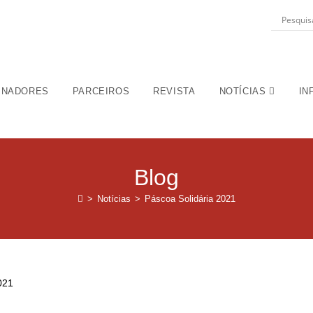
INADORES
PARCEIROS
REVISTA
NOTÍCIAS
IN
Blog
>
Notícias
>
Páscoa Solidária 2021