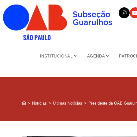
INSTITUCIONAL
AGENDA
PATROC
>
Notícias
>
Últimas Notícias
>
Presidente da OAB Guarulho