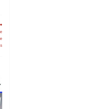
de
be
as