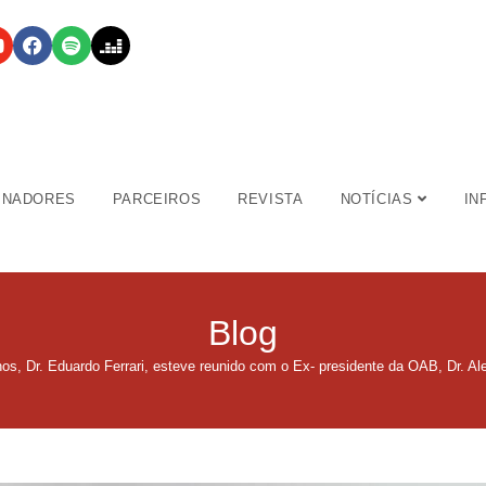
INADORES
PARCEIROS
REVISTA
NOTÍCIAS
IN
Blog
s, Dr. Eduardo Ferrari, esteve reunido com o Ex- presidente da OAB, Dr. A