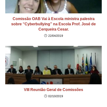
Comissão OAB Vai à Escola ministra palestra
sobre “Cyberbullying” na Escola Prof. José de
Cerqueira Cesar.
22/04/2019
VIII Reunião Geral de Comissões
02/10/2019