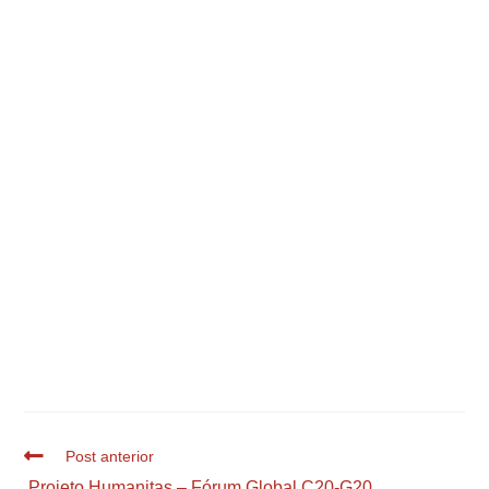
Post anterior
Projeto Humanitas – Fórum Global C20-G20