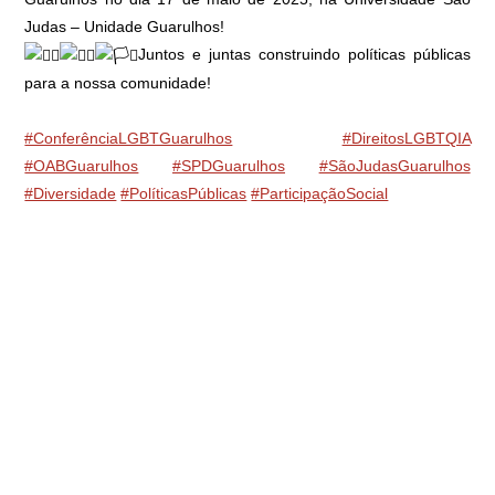
Judas – Unidade Guarulhos!
Juntos e juntas construindo políticas públicas
para a nossa comunidade!
#ConferênciaLGBTGuarulhos
#DireitosLGBTQIA
#OABGuarulhos
#SPDGuarulhos
#SãoJudasGuarulhos
#Diversidade
#PolíticasPúblicas
#ParticipaçãoSocial