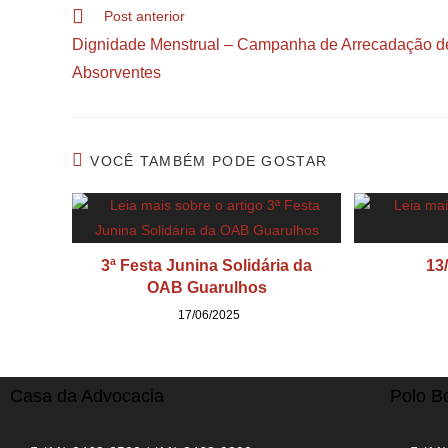
Post anterior
Dignidade Menstrual – Campanha de Arrecadação d
Absorventes
VOCÊ TAMBÉM PODE GOSTAR
3ª Festa Junina Solidária da
13
OAB Guarulhos
17/06/2025
Casa da Advocacia
Polo B