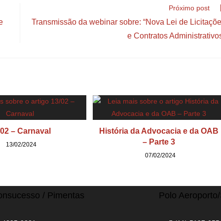
Próximo post
e
Transmissão da webinar sobre: “Nova Lei de Licitaçõ
e Contratos Administrativo
/02 – Carnaval
História da Advocacia e da OAB
– Parte 3
13/02/2024
07/02/2024
onsucesso / Pimentas
Polo Aeroporto