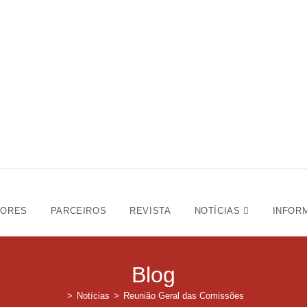
DORES
PARCEIROS
REVISTA
NOTÍCIAS
INFOR
Blog
>
Notícias
>
Reunião Geral das Comissões