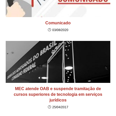
Comunicado
03/08/2020
MEC atende OAB e suspende tramitação de
cursos superiores de tecnologia em serviços
jurídicos
25/04/2017