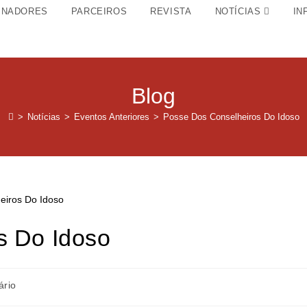
INADORES
PARCEIROS
REVISTA
NOTÍCIAS
IN
Blog
>
Notícias
>
Eventos Anteriores
>
Posse Dos Conselheiros Do Idoso
s Do Idoso
ário