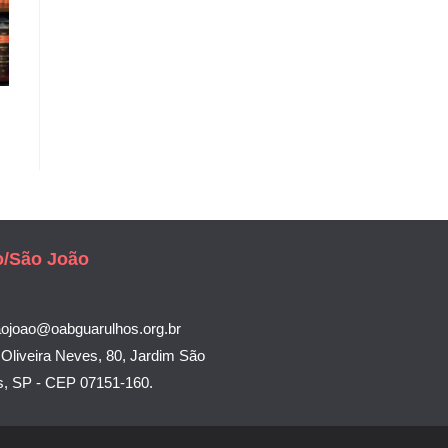
o/São João
aojoao@oabguarulhos.org.br
Oliveira Neves, 80, Jardim São
s, SP - CEP 07151-160.