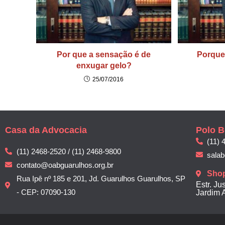
Por que a sensação é de
Porque
enxugar gelo?
25/07/2016
Casa da Advocacia
Polo B
(11) 
(11) 2468-2520 / (11) 2468-9800
sala
contato@oabguarulhos.org.br
Sho
Rua Ipê nº 185 e 201, Jd. Guarulhos Guarulhos, SP
Estr. Ju
- CEP: 07090-130
Jardim 