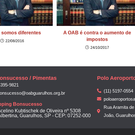
 somos diferentes
A OAB é contra o aumento de
impostos
22/08/2016
24/10/2017
onsucesso / Pimentas
Polo Aeroport
4395-9821
(11) 5197-0554
bonsucesso@oabguarulhos.org.br
poloaeroportos
pping Bonsucesso
Rua Aramita de 
scelino Kubtischek de Oliveira nº 5308
João, Guarulho
Albertina, Guarulhos, SP - CEP: 07252-000